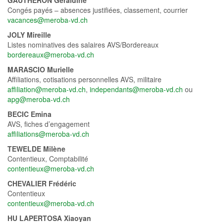
GAUTHERON Géraldine
Congés payés – absences justifiées, classement, courrier
vacances@meroba-vd.ch
JOLY Mireille
Listes nominatives des salaires AVS/Bordereaux
bordereaux@meroba-vd.ch
MARASCIO Murielle
Affiliations, cotisations personnelles AVS, militaire
affiliation@meroba-vd.ch
,
independants@meroba-vd.ch
ou
apg@meroba-vd.ch
BECIC Emina
AVS, fiches d’engagement
affiliations@meroba-vd.ch
TEWELDE Milène
Contentieux, Comptabilité
contentieux@meroba-vd.ch
CHEVALIER Frédéric
Contentieux
contentieux@meroba-vd.ch
HU LAPERTOSA Xiaoyan